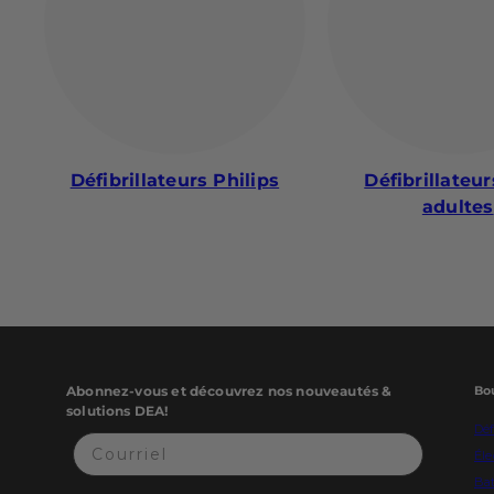
Défibrillateurs Philips
Défibrillateu
adultes
Abonnez-vous et découvrez nos nouveautés &
Bo
solutions DEA!
Déf
Éle
Bat