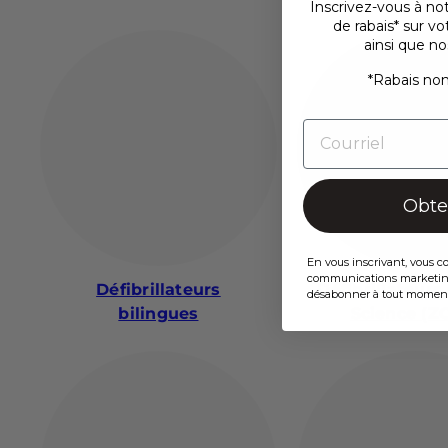
Inscrivez-vous à no
de rabais* sur 
ainsi que no
*Rabais non
Obten
En vous inscrivant, vous c
communications marketing 
Défibrillateurs
Défibrillateurs
désabonner à tout momen
bilingues
Science (Z