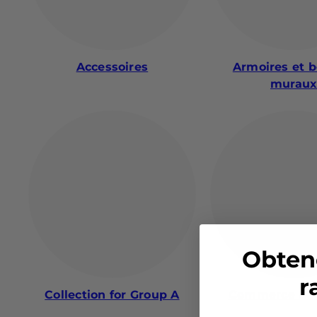
Accessoires
Armoires et b
murau
Obten
r
Collection for Group A
Commerce de 