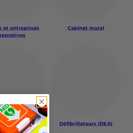
 et entreprises
Cabinet mural
rporatives
struction et
Défibrillateurs (DEA)
chantiers