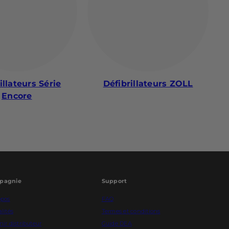
illateurs Série
Défibrillateurs ZOLL
Encore
pagnie
Support
opos
FAQ
lités
Termes et conditions
ir distributeur
Guide DEA