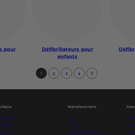
rs pour
Défibrillateurs pour
Défibr
enfants
1
2
3
4
utique
Manufacturiers
Com
ibrillateurs
ZOLL
À pr
ctrodes
Philips
Actua
teries
HeartSine Samaritan
Deven