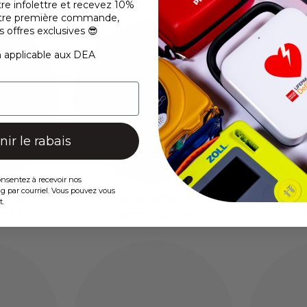
tre infolettre et recevez 10%
votre première commande,
s offres exclusives 😎
 applicable aux DEA
ir le rabais
onsentez à recevoir nos
par courriel. Vous pouvez vous
 Cardiac
Défibrillateurs
Déf
t.
OLL)
d’entraînement
H