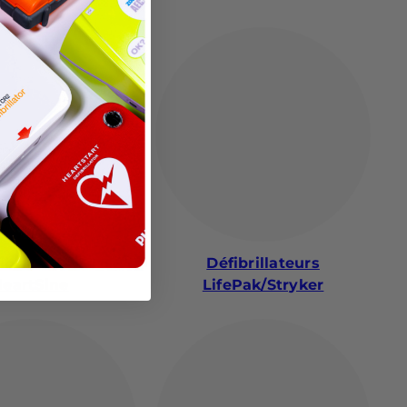
ibrillateurs
Défibrillateurs
eartSine
LifePak/Stryker