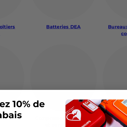
oîtiers
Batteries DEA
Bureaux
x
co
ez 10% de
abais
détails
Compresses, bandages
Con
et pansements